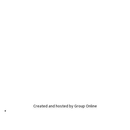
Marinavejen 16
​5300 Kerteminde
Phone:
+ 45 65 32 34 66
Mobile:
+ 45 24 91 36 67
Email:
kertemindeminigolf@gmail.com
SOCIALE MEDIER
Created and hosted by Group Online