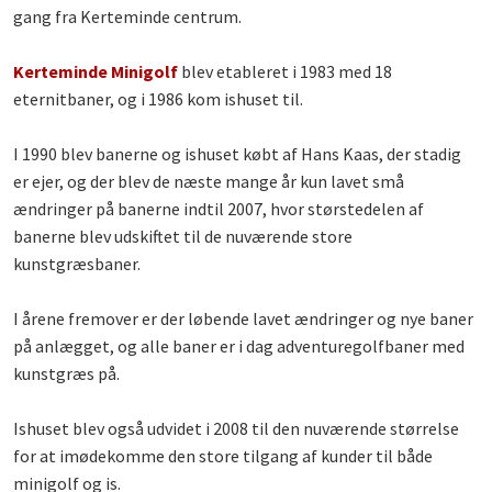
gang fra Kerteminde centrum.
Kerteminde Minigolf
blev etableret i 1983 med 18
eternitbaner, og i 1986 kom ishuset til.
I 1990 blev banerne og ishuset købt af Hans Kaas, der stadig
er ejer, og der blev de næste mange år kun lavet små
ændringer på banerne indtil 2007, hvor størstedelen af
banerne blev udskiftet til de nuværende store
kunstgræsbaner.
I årene fremover er der løbende lavet ændringer og nye baner
på anlægget, og alle baner er i dag adventuregolfbaner med
kunstgræs på.
Ishuset blev også udvidet i 2008 til den nuværende størrelse
for at imødekomme den store tilgang af kunder til både
minigolf og is.